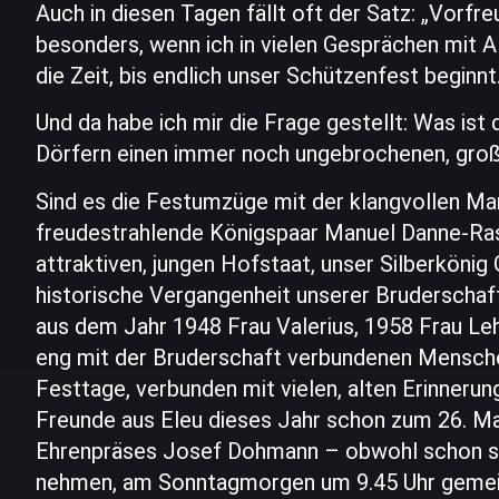
Auch in diesen Tagen fällt oft der Satz: „Vorfr
besonders, wenn ich in vielen Gesprächen mit 
die Zeit, bis endlich unser Schützenfest beginnt
Und da habe ich mir die Frage gestellt: Was ist
Dörfern einen immer noch ungebrochenen, groß
Sind es die Festumzüge mit der klangvollen M
freudestrahlende Königspaar Manuel Danne-Ras
attraktiven, jungen Hofstaat, unser Silberköni
historische Vergangenheit unserer Bruderschaft
aus dem Jahr 1948 Frau Valerius, 1958 Frau Le
eng mit der Bruderschaft verbundenen Mensche
Festtage, verbunden mit vielen, alten Erinneru
Freunde aus Eleu dieses Jahr schon zum 26. Ma
Ehrenpräses Josef Dohmann – obwohl schon sei
nehmen, am Sonntagmorgen um 9.45 Uhr gemein