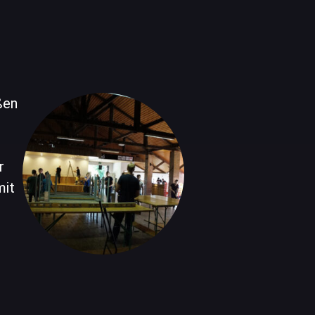
ßen
r
mit