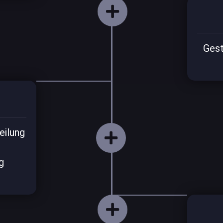
Gest
eilung
g