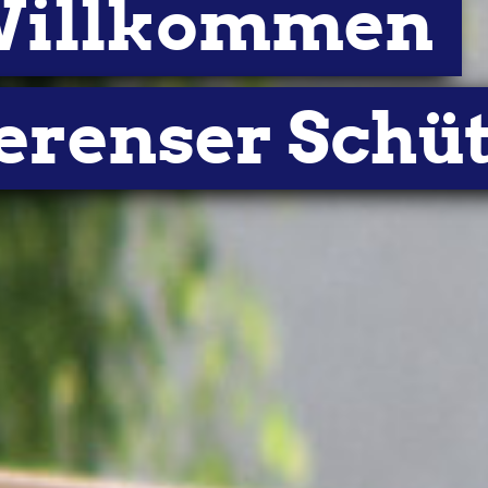
 Willkommen
CHRONIK
FOTOS
VERMIETUNG
KO
erenser Schü